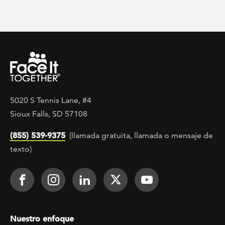
5020 S Tennis Lane, #4
Sioux Falls, SD 57108
(855) 539-9375
(llamada gratuita, llamada o mensaje de
texto)
Footer Social
Face It TOGETHER on Facebook
Face It TOGETHER on Instagra
Face It TOGETHER on Lin
Face It TOGETHER o
Face It TOGE
Footer menu
Nuestro enfoque