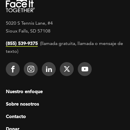
5020 S Tennis Lane, #4
Sioux Falls, SD 57108
(855) 539-9375
(llamada gratuita, llamada o mensaje de
texto)
Footer Social
Face It TOGETHER on Facebook
Face It TOGETHER on Instagra
Face It TOGETHER on Lin
Face It TOGETHER o
Face It TOGE
Footer menu
Nuestro enfoque
Sobre nosotros
Contacto
Donar