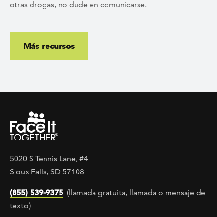
otras drogas, no dude en comunicarse.
Más recursos
5020 S Tennis Lane, #4
Sioux Falls, SD 57108
(855) 539-9375
(llamada gratuita, llamada o mensaje de
texto)