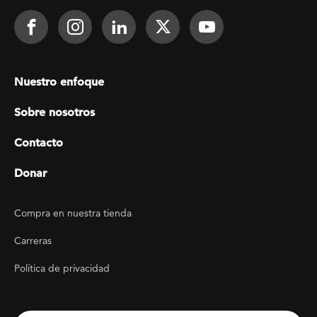
Footer Social
Face It TOGETHER on Facebook
Face It TOGETHER on Instagra
Face It TOGETHER on Lin
Face It TOGETHER o
Face It TOGE
Footer menu
Nuestro enfoque
Sobre nosotros
Contacto
Donar
Footer Utility
Compra en nuestra tienda
Carreras
Política de privacidad