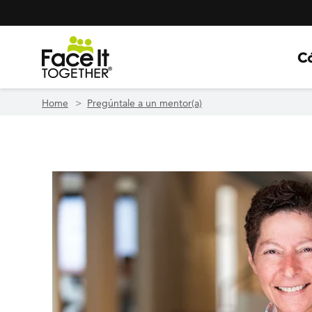
Header Navigation
Utility Navigation
Skip to main content
C
Home
Pregúntale a un mentor(a)