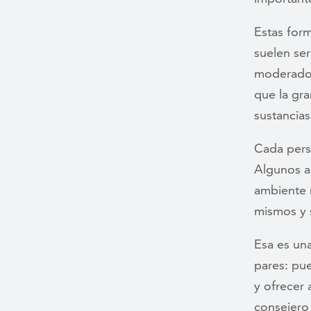
Estas for
suelen se
moderados
que la gr
sustancias
Cada pers
Algunos ap
ambiente 
mismos y 
Esa es un
pares: pu
y ofrecer 
consejero