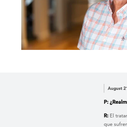
August 2
P: ¿Realm
R:
El trata
que sufre