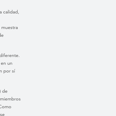
 calidad,
n muestra
de
diferente.
 en un
n por sí
) de
s miembros
. Como
 se