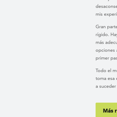
desaconsej
mis exper
Gran part
rígido. H
más adecu
opciones 
primer pa
Todo el m
toma esa 
a suceder
Más r