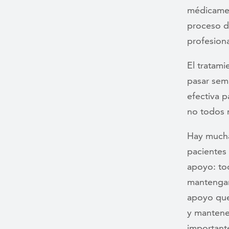
médicamen
proceso d
profesiona
El tratami
pasar sema
efectiva 
no todos 
Hay mucha
pacientes 
apoyo: tod
mantengan
apoyo que
y mantene
important