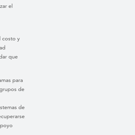
ar el
l costo y
dad
rdar que
amas para
s grupos de
istemas de
ecuperarse
apoyo