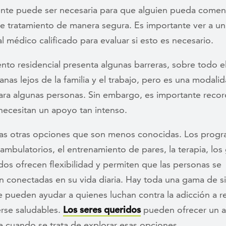
te puede ser necesaria para que alguien pueda comenz
e tratamiento de manera segura. Es importante ver a un
l médico calificado para evaluar si esto es necesario.
ento residencial presenta algunas barreras, sobre todo e
nas lejos de la familia y el trabajo, pero es una modali
para algunas personas. Sin embargo, es importante reco
necesitan un apoyo tan intenso.
s otras opciones que son menos conocidas. Los progr
ambulatorios, el entrenamiento de pares, la terapia, lo
os ofrecen flexibilidad y permiten que las personas se
 conectadas en su vida diaria. Hay toda una gama de s
 pueden ayudar a quienes luchan contra la adicción a r
rse saludables.
Los seres queridos
pueden ofrecer un 
e cuando se trata de explorar esas opciones.