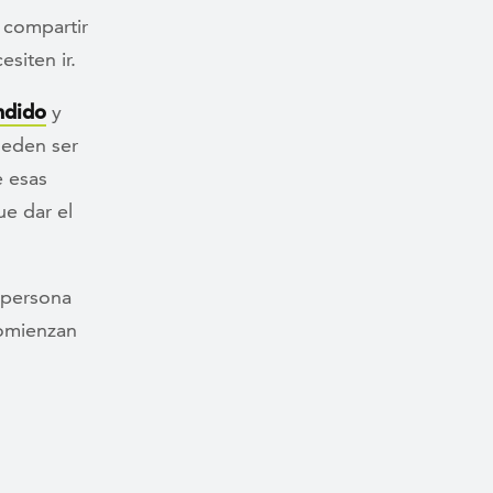
 compartir
siten ir.
ndido
y
ueden ser
 esas
e dar el
 persona
comienzan