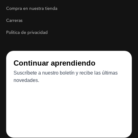
Footer Utility
Compra en nuestra tienda
Carreras
Política de privacidad