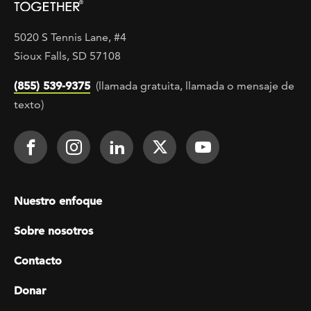
5020 S Tennis Lane, #4
Sioux Falls, SD 57108
(855) 539-9375
(llamada gratuita, llamada o mensaje de
texto)
Footer Social
Face It TOGETHER on Facebook
Face It TOGETHER on Instagra
Face It TOGETHER on Lin
Face It TOGETHER o
Face It TOGE
Footer menu
Nuestro enfoque
Sobre nosotros
Contacto
Donar